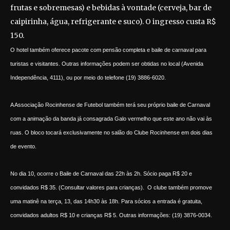
frutas e sobremesas) e bebidas à vontade (cerveja, bar de
caipirinha, água, refrigerante e suco). O ingresso custa R$
150.
O hotel também oferece pacote com pensão completa e baile de carnaval para
turistas e visitantes. Outras informações podem ser obtidas no local (Avenida
Independência, 4111), ou por meio do telefone (19) 3886-6020.
A Associação Rocinhense de Futebol também terá seu próprio baile de Carnaval
com a animação da banda já consagrada Galo vermelho que este ano não vai às
ruas. O bloco tocará exclusivamente no salão do Clube Rocinhense em dois dias
de evento.
No dia 10, ocorre o Baile de Carnaval das 22h às 2h. Sócio paga R$ 20 e
convidados R$ 35. (Consultar valores para crianças). O clube também promove
uma matinê na terça, 13, das 14h30 às 18h. Para sócios a entrada é gratuita,
convidados adultos R$ 10 e crianças R$ 5. Outras informações: (19) 3876-0034.