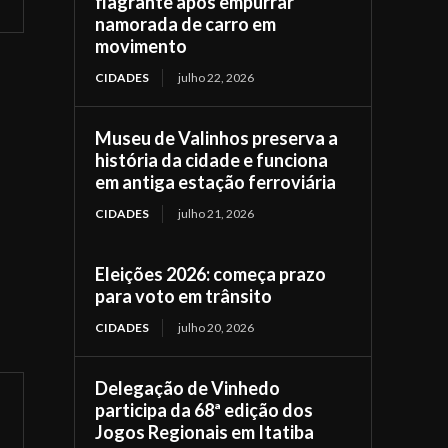
flagrante após empurrar
namorada de carro em
movimento
CIDADES
julho 22, 2026
Museu de Valinhos preserva a
história da cidade e funciona
em antiga estação ferroviária
CIDADES
julho 21, 2026
Eleições 2026: começa prazo
para voto em trânsito
CIDADES
julho 20, 2026
Delegação de Vinhedo
participa da 68ª edição dos
Jogos Regionais em Itatiba