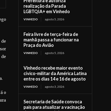
Prefeitura e autoriza
realização da Parada
LGBTQIA+ em Vinhedo
ego
VINHEDO
agosto 5, 2026
Feira livre de terça-feira de
manhã passa a funcionar na
 de
Praça do Avião
ssor
VINHEDO
agosto 5, 2026
 de
Vinhedo recebe maior evento
cívico-militar da América Latina
a.
entre os dias 14 e 16 de agosto
VINHEDO
agosto 3, 2026
Já o
tura
Secretaria de Saúde convoca
pais para atualizar a vacinação