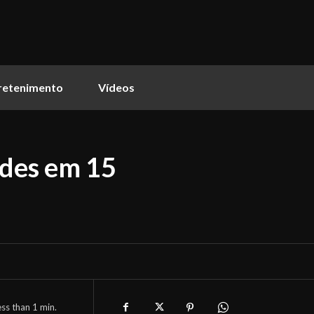
retenimento
Vídeos
des em 15
ess than 1
min.