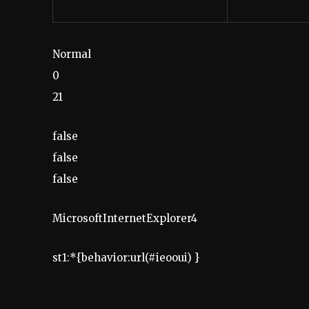
Normal
0
21
false
false
false
MicrosoftInternetExplorer4
st1:*{behavior:url(#ieooui) }