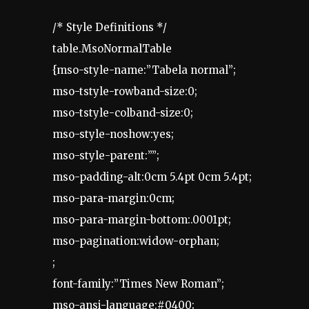
/* Style Definitions */
table.MsoNormalTable
{mso-style-name:”Tabela normal”;
mso-tstyle-rowband-size:0;
mso-tstyle-colband-size:0;
mso-style-noshow:yes;
mso-style-parent:””;
mso-padding-alt:0cm 5.4pt 0cm 5.4pt;
mso-para-margin:0cm;
mso-para-margin-bottom:.0001pt;
mso-pagination:widow-orphan;
;
font-family:”Times New Roman”;
mso-ansi-language:#0400;