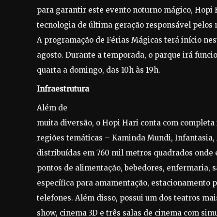
para garantir este evento noturno mágico, Hopi 
tecnologia de última geração responsável pelos
A programação de Férias Mágicas terá início neste
agosto. Durante a temporada, o parque irá funcio
quarta a domingo, das 10h às 19h.
Infraestrutura
Além de
muita diversão, o Hopi Hari conta com completa i
regiões temáticas – Kaminda Mundi, Infantasia, A
distribuídas em 760 mil metros quadrados onde e
pontos de alimentação, bebedores, enfermaria, sa
específica para amamentação, estacionamento pa
telefones. Além disso, possui um dos teatros ma
show, cinema 3D e três salas de cinema com simul