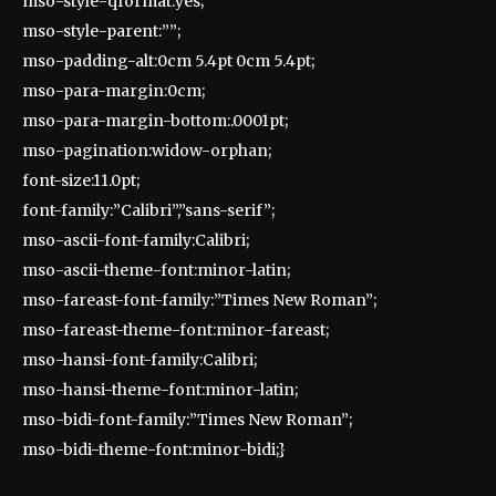
mso-style-qformat:yes;
mso-style-parent:””;
mso-padding-alt:0cm 5.4pt 0cm 5.4pt;
mso-para-margin:0cm;
mso-para-margin-bottom:.0001pt;
mso-pagination:widow-orphan;
font-size:11.0pt;
font-family:”Calibri”,”sans-serif”;
mso-ascii-font-family:Calibri;
mso-ascii-theme-font:minor-latin;
mso-fareast-font-family:”Times New Roman”;
mso-fareast-theme-font:minor-fareast;
mso-hansi-font-family:Calibri;
mso-hansi-theme-font:minor-latin;
mso-bidi-font-family:”Times New Roman”;
mso-bidi-theme-font:minor-bidi;}