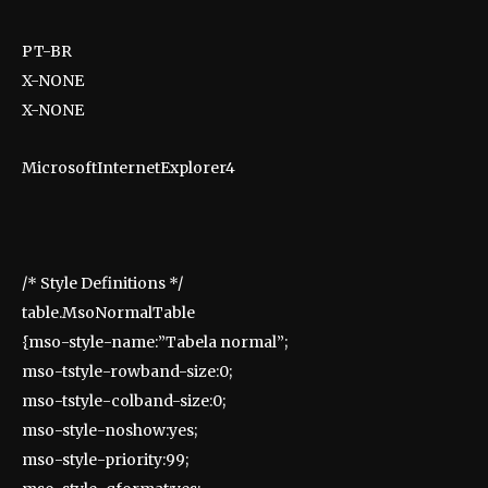
PT-BR
X-NONE
X-NONE
MicrosoftInternetExplorer4
/* Style Definitions */
table.MsoNormalTable
{mso-style-name:”Tabela normal”;
mso-tstyle-rowband-size:0;
mso-tstyle-colband-size:0;
mso-style-noshow:yes;
mso-style-priority:99;