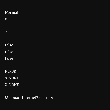
Normal
0
21
false
false
false
PT-BR
X-NONE
X-NONE
MicrosoftInternetExplorer4