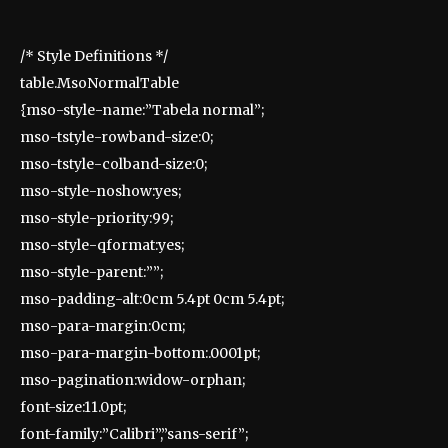
/* Style Definitions */
table.MsoNormalTable
{mso-style-name:”Tabela normal”;
mso-tstyle-rowband-size:0;
mso-tstyle-colband-size:0;
mso-style-noshow:yes;
mso-style-priority:99;
mso-style-qformat:yes;
mso-style-parent:””;
mso-padding-alt:0cm 5.4pt 0cm 5.4pt;
mso-para-margin:0cm;
mso-para-margin-bottom:.0001pt;
mso-pagination:widow-orphan;
font-size:11.0pt;
font-family:”Calibri”,”sans-serif”;