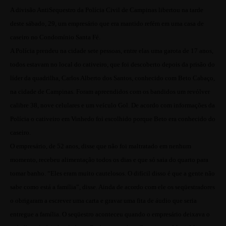
A divisão AntiSequestro da Polícia Civil de Campinas libertou na tarde
deste sábado, 29, um empresário que era mantido refém em uma casa de
caseiro no Condomínio Santa Fé.
A Polícia prendeu na cidade sete pessoas, entre elas uma garota de 17 anos,
todos estavam no local do cativeiro, que foi descoberto depois da prisão do
líder da quadrilha, Carlos Alberto dos Santos, conhecido com Beto Cabaço,
na cidade de Campinas. Foram apreendidos com os bandidos um revólver
calibre 38, nove celulares e um veículo Gol. De acordo com informações da
Polícia o cativeiro em Vinhedo foi escolhido porque Beto era conhecido do
caseiro.
O empresário, de 52 anos, disse que não foi maltratado em nenhum
momento, recebeu alimentação todos os dias e que só saia do quarto para
tomar banho. “Eles eram muito cautelosos. O difícil disso é que a gente não
sabe como está a família”, disse. Ainda de acordo com ele os seqüestradores
o obrigaram a escrever uma carta e gravar uma fita de áudio que seria
entregue a família. O seqüestro aconteceu quando o empresário deixava o