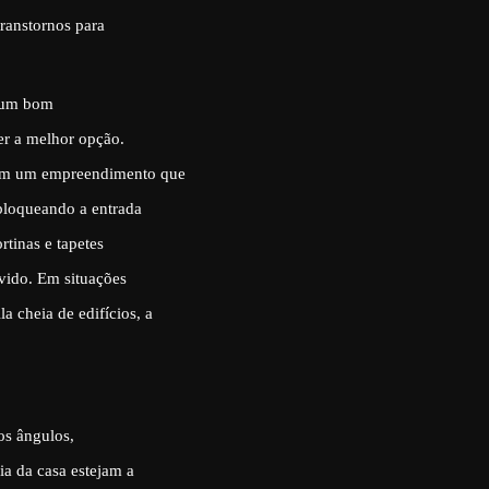
ranstornos para
a um bom
er a melhor opção.
 em um empreendimento que
 bloqueando a entrada
rtinas e tapetes
rvido. Em situações
 cheia de edifícios, a
os ângulos,
a da casa estejam a