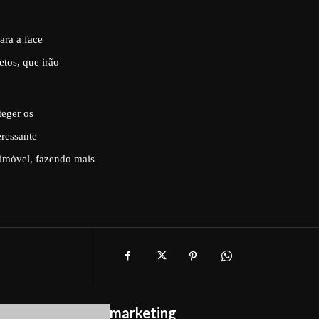
ara a face
etos, que irão
teger os
eressante
 imóvel, fazendo mais
marketing