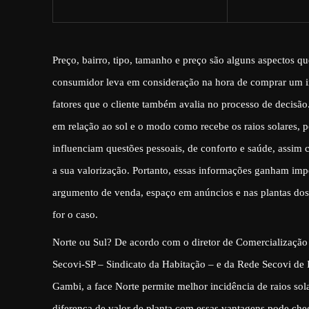
Preço, bairro, tipo, tamanho e preço são alguns aspectos qu
consumidor leva em consideração na hora de comprar um i
fatores que o cliente também avalia no processo de decisão
em relação ao sol e o modo como recebe os raios solares, 
influenciam questões pessoais, de conforto e saúde, assim
a sua valorização. Portanto, essas informações ganham im
argumento de venda, espaço em anúncios e nas plantas do
for o caso.
Norte ou Sul? De acordo com o diretor de Comercialização
Secovi-SP – Sindicato da Habitação – e da Rede Secovi de
Gambi, a face Norte permite melhor incidência de raios sol
diferença de valor de planta com essas vantagens pode che