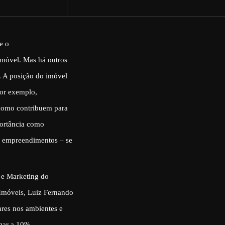
e o
móvel. Mas há outros
. A posição do imóvel
por exemplo,
 como contribuem para
portância como
s empreendimentos – se
 e Marketing do
 Imóveis, Luiz Fernando
ares nos ambientes e
gar a 10%.