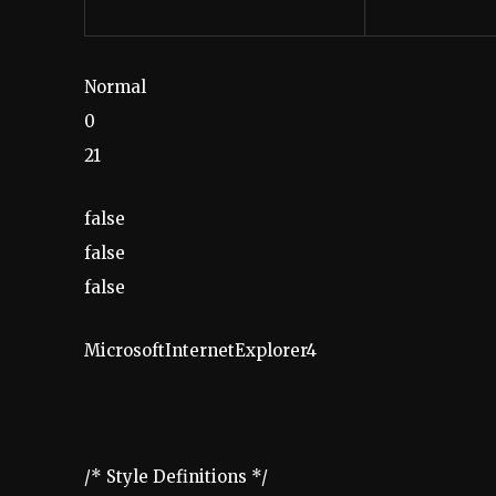
Normal
0
21
false
false
false
MicrosoftInternetExplorer4
/* Style Definitions */