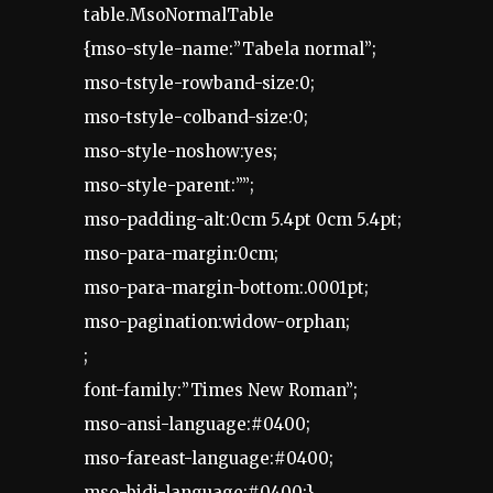
table.MsoNormalTable
{mso-style-name:”Tabela normal”;
mso-tstyle-rowband-size:0;
mso-tstyle-colband-size:0;
mso-style-noshow:yes;
mso-style-parent:””;
mso-padding-alt:0cm 5.4pt 0cm 5.4pt;
mso-para-margin:0cm;
mso-para-margin-bottom:.0001pt;
mso-pagination:widow-orphan;
;
font-family:”Times New Roman”;
mso-ansi-language:#0400;
mso-fareast-language:#0400;
mso-bidi-language:#0400;}