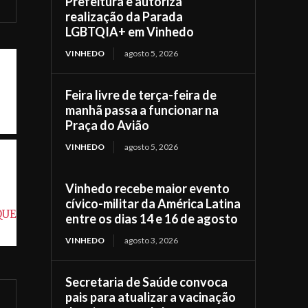
Prefeitura e autoriza
realização da Parada
LGBTQIA+ em Vinhedo
VINHEDO
agosto 5, 2026
Feira livre de terça-feira de
manhã passa a funcionar na
Praça do Avião
VINHEDO
agosto 5, 2026
Vinhedo recebe maior evento
cívico-militar da América Latina
QUE
entre os dias 14 e 16 de agosto
VINHEDO
agosto 3, 2026
Secretaria de Saúde convoca
pais para atualizar a vacinação