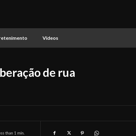
retenimento
Vídeos
iberação de rua
ess than 1
min.