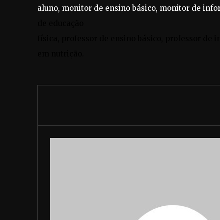
aluno, monitor de ensino básico, monitor de info
de educação
física, professor de ensino básico, professor de i
em nutrição.