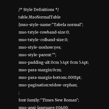
/* Style Definitions */
table.MsoNormalTable
{mso-style-name:”Tabela normal”;
mso-tstyle-rowband-size:0;
mso-tstyle-colband-size:0;
mso-style-noshow:yes;
mso-style-parent:””;
mso-padding-alt:0cm 5.4pt 0cm 5.4pt;
mso-para-margin:0cm;
mso-para-margin-bottom:.0001pt;
mso-pagination:widow-orphan;
;
font-family:”Times New Roman”;
mso-ansi-language:#0400;