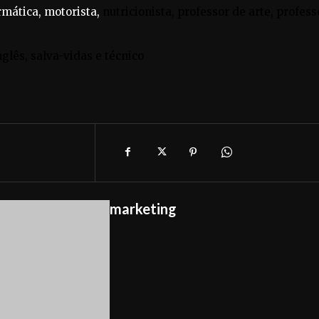
rmática, motorista,
nutricionista, professor de arte, profess
nglês, salva-vidas e técnico
marketing