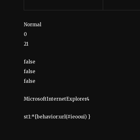
Normal
0
21
false
false
false
MicrosoftInternetExplorer4
st1:*{behavior:url(#ieooui) }