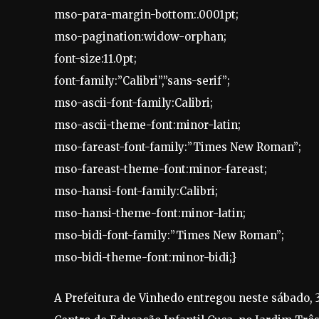
mso-para-margin-bottom:.0001pt;
mso-pagination:widow-orphan;
font-size:11.0pt;
font-family:”Calibri”,”sans-serif”;
mso-ascii-font-family:Calibri;
mso-ascii-theme-font:minor-latin;
mso-fareast-font-family:”Times New Roman”;
mso-fareast-theme-font:minor-fareast;
mso-hansi-font-family:Calibri;
mso-hansi-theme-font:minor-latin;
mso-bidi-font-family:”Times New Roman”;
mso-bidi-theme-font:minor-bidi;}
A Prefeitura de Vinhedo entregou neste sábado, 3