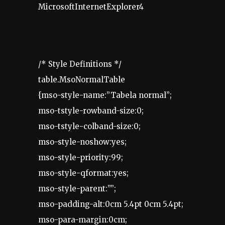
MicrosoftInternetExplorer4
/* Style Definitions */
table.MsoNormalTable
{mso-style-name:”Tabela normal”;
mso-tstyle-rowband-size:0;
mso-tstyle-colband-size:0;
mso-style-noshow:yes;
mso-style-priority:99;
mso-style-qformat:yes;
mso-style-parent:””;
mso-padding-alt:0cm 5.4pt 0cm 5.4pt;
mso-para-margin:0cm;