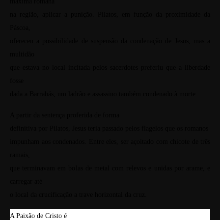
máxima romana
na região, aplicar a punição. Pilatos, em função da proximidade da
Páscoa,
ofereceu a possibilidade de suspensão da condenação de Jesus, mas a
multidão
que estava no local incitada pelos sacerdotes preferiu que a liberdade
fosse
dada a Barrabás, um ladrão e assassino também condenado à morte.
A partir da sentença proferida de forma
definitiva por Pilatos, Jesus teria passado pelos flagelos que os romanos
impunham aos condenados. Entre eles, ser açoitado com chicote de três
ramais,
que terminavam em bolas de metal com relevos e unidas por arame, e
carregar até
o local da crucificação a trave horizontal da cruz.
A Paixão de Cristo é