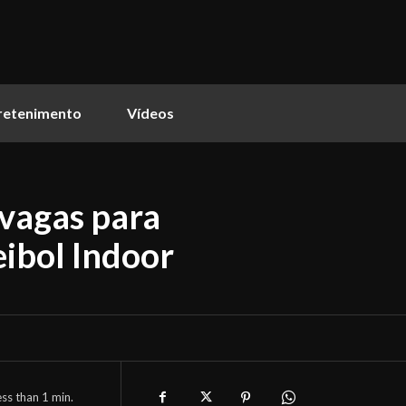
retenimento
Vídeos
 vagas para
ibol Indoor
ess than 1
min.