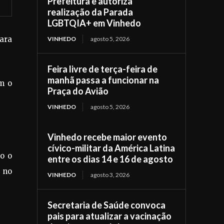
Prefeitura e autoriza
realização da Parada
LGBTQIA+ em Vinhedo
ara
VINHEDO
agosto 5, 2026
Feira livre de terça-feira de
manhã passa a funcionar na
om o
Praça do Avião
VINHEDO
agosto 5, 2026
.
Vinhedo recebe maior evento
cívico-militar da América Latina
o o
entre os dias 14 e 16 de agosto
a no
VINHEDO
agosto 3, 2026
Secretaria de Saúde convoca
pais para atualizar a vacinação