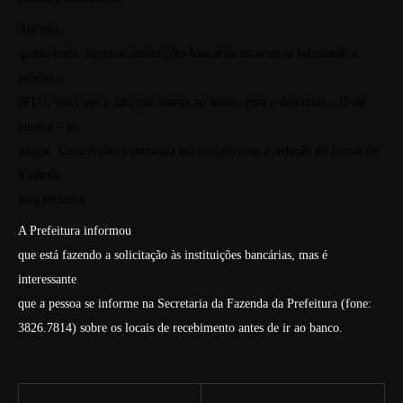
Até esta
quarta-feira, algumas instituições bancárias estavam se recusando a
receber o
IPTU, visto que a data que consta no boleto para o desconto – 15 de
janeiro – já
passou. Contribuintes entraram em contato com a redação do Jornal de
Vinhedo
para reclamar.
A Prefeitura informou
que está fazendo a solicitação às instituições bancárias, mas é
interessante
que a pessoa se informe na Secretaria da Fazenda da Prefeitura (fone:
3826.7814) sobre os locais de recebimento antes de ir ao banco.