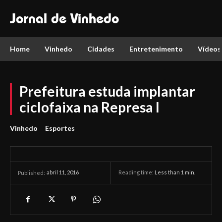
Jornal de Vinhedo
Home
Vinhedo
Cidades
Entretenimento
Vídeos
Prefeitura estuda implantar
ciclofaixa na Represa I
Vinhedo
Esportes
abril 11, 2016
Reading time:
Less than 1
min.
Published: