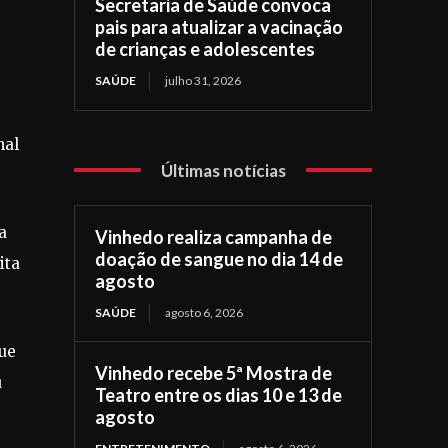
Secretaria de Saúde convoca
pais para atualizar a vacinação
de crianças e adolescentes
SAÚDE
julho 31, 2026
nal
Últimas notícias
a
Vinhedo realiza campanha de
doação de sangue no dia 14 de
ita
agosto
SAÚDE
agosto 6, 2026
que
Vinhedo recebe 5ª Mostra de
u
Teatro entre os dias 10 e 13 de
agosto