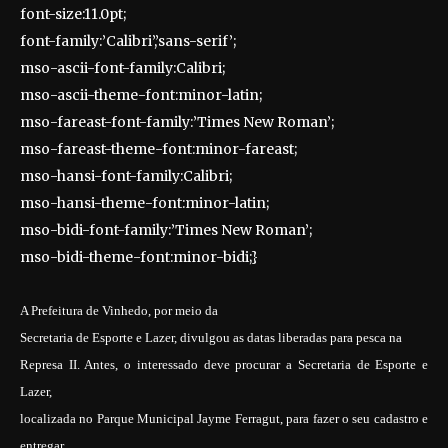
font-size:11.0pt;
font-family:’Calibri’,’sans-serif’;
mso-ascii-font-family:Calibri;
mso-ascii-theme-font:minor-latin;
mso-fareast-font-family:’Times New Roman’;
mso-fareast-theme-font:minor-fareast;
mso-hansi-font-family:Calibri;
mso-hansi-theme-font:minor-latin;
mso-bidi-font-family:’Times New Roman’;
mso-bidi-theme-font:minor-bidi;}
A Prefeitura de Vinhedo, por meio da
Secretaria de Esporte e Lazer, divulgou as datas liberadas para pesca na
Represa II. Antes, o interessado deve procurar a Secretaria de Esporte e
Lazer,
localizada no Parque Municipal Jayme Ferragut, para fazer o seu cadastro e
entregar