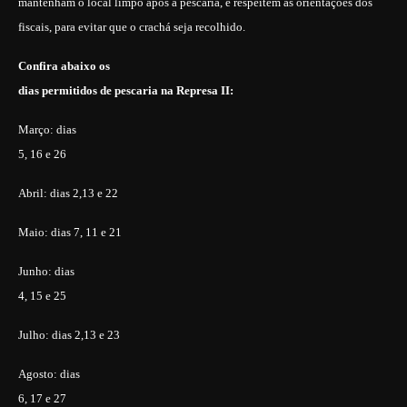
mantenham o local limpo após a pescaria, e respeitem as orientações dos
fiscais, para evitar que o crachá seja recolhido.
Confira abaixo os
dias permitidos de pescaria na Represa II:
Março:
dias
5, 16 e 26
Abril:
dias 2,13 e 22
Maio:
dias 7, 11 e 21
Junho:
dias
4, 15 e 25
Julho:
dias 2,13 e 23
Agosto:
dias
6, 17 e 27