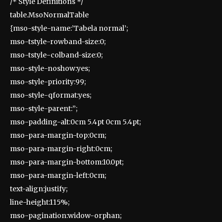
/* Style Definitions */
table.MsoNormalTable
{mso-style-name:’Tabela normal’;
mso-tstyle-rowband-size:0;
mso-tstyle-colband-size:0;
mso-style-noshow:yes;
mso-style-priority:99;
mso-style-qformat:yes;
mso-style-parent:”;
mso-padding-alt:0cm 5.4pt 0cm 5.4pt;
mso-para-margin-top:0cm;
mso-para-margin-right:0cm;
mso-para-margin-bottom:10.0pt;
mso-para-margin-left:0cm;
text-align:justify;
line-height:115%;
mso-pagination:widow-orphan;