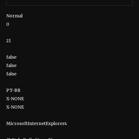
Normal
0
21
false
false
false
PT-BR
X-NONE
X-NONE
MicrosoftInternetExplorer4