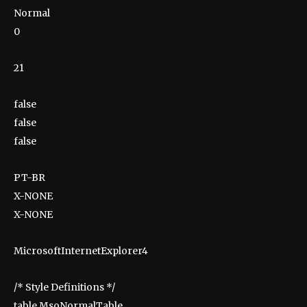
Normal
0
21
false
false
false
PT-BR
X-NONE
X-NONE
MicrosoftInternetExplorer4
/* Style Definitions */
table.MsoNormalTable