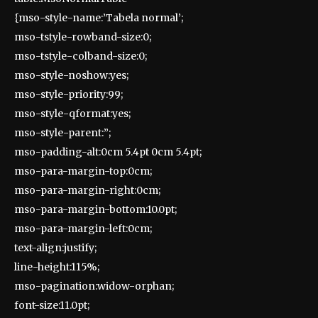
{mso-style-name:’Tabela normal’;
mso-tstyle-rowband-size:0;
mso-tstyle-colband-size:0;
mso-style-noshow:yes;
mso-style-priority:99;
mso-style-qformat:yes;
mso-style-parent:”;
mso-padding-alt:0cm 5.4pt 0cm 5.4pt;
mso-para-margin-top:0cm;
mso-para-margin-right:0cm;
mso-para-margin-bottom:10.0pt;
mso-para-margin-left:0cm;
text-align:justify;
line-height:115%;
mso-pagination:widow-orphan;
font-size:11.0pt;