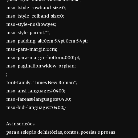
mso-tstyle-rowband-size:0;
mso-tstyle-colband-size:0;
mso-style-noshow:yes;
mso-style-parent:””;
mso-padding-alt:0cm 5.4pt 0cm 5.4pt;
mso-para-margin:0cm;
mso-para-margin-bottom:.0001pt;
mso-pagination:widow-orphan;
;
font-family:”Times New Roman”;
mso-ansi-language:#0400;
mso-fareast-language:#0400;
mso-bidi-language:#0400;}
As inscrições
para a seleção de histórias, contos, poesias e prosas