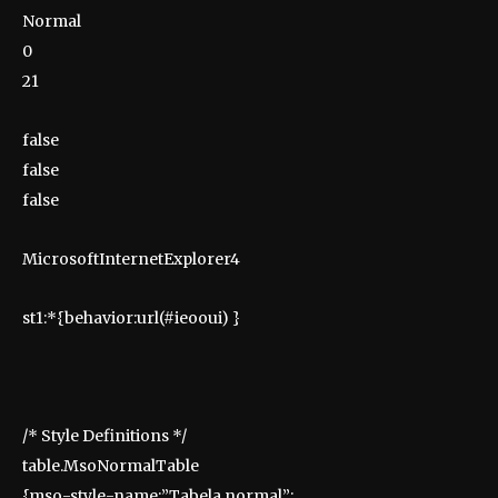
Normal
0
21
false
false
false
MicrosoftInternetExplorer4
st1:*{behavior:url(#ieooui) }
/* Style Definitions */
table.MsoNormalTable
{mso-style-name:”Tabela normal”;