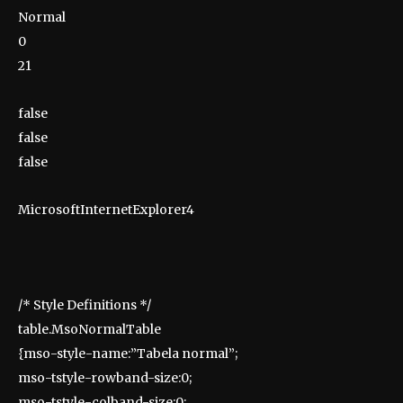
Normal
0
21
false
false
false
MicrosoftInternetExplorer4
/* Style Definitions */
table.MsoNormalTable
{mso-style-name:”Tabela normal”;
mso-tstyle-rowband-size:0;
mso-tstyle-colband-size:0;