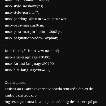
mso-style-noshow:yes;
mso-style-parent:””;
mso-padding-alt:0cm 5.4pt 0cm 5.4pt;
mso-para-margin:0cm;
mso-para-margin-bottom:.0001pt;
mso-pagination:widow-orphan;
;
font-family:”Times New Roman”;
mso-ansi-language:#0400;
mso-fareast-language:#0400;
mso-bidi-language:#0400;}
Quem quiser
assistir ao I Canta Inverno Vinhedo tem até o dia 29 de
junho para trocar o
ingresso por uma lata ou pacote de 1kg de leite em pó por