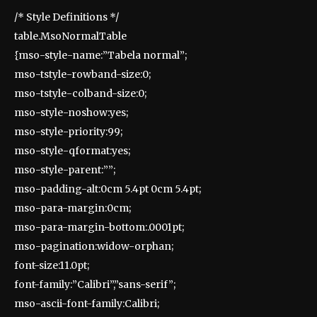
/* Style Definitions */
table.MsoNormalTable
{mso-style-name:”Tabela normal”;
mso-tstyle-rowband-size:0;
mso-tstyle-colband-size:0;
mso-style-noshow:yes;
mso-style-priority:99;
mso-style-qformat:yes;
mso-style-parent:””;
mso-padding-alt:0cm 5.4pt 0cm 5.4pt;
mso-para-margin:0cm;
mso-para-margin-bottom:.0001pt;
mso-pagination:widow-orphan;
font-size:11.0pt;
font-family:”Calibri”,”sans-serif”;
mso-ascii-font-family:Calibri;