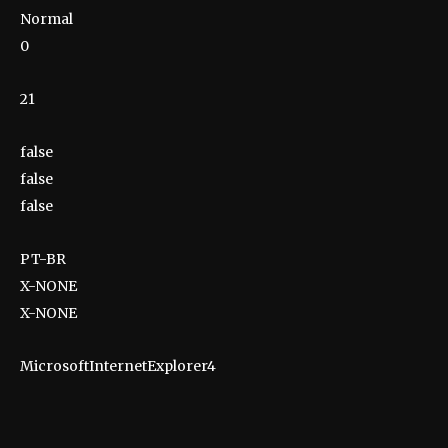
Normal
0
21
false
false
false
PT-BR
X-NONE
X-NONE
MicrosoftInternetExplorer4