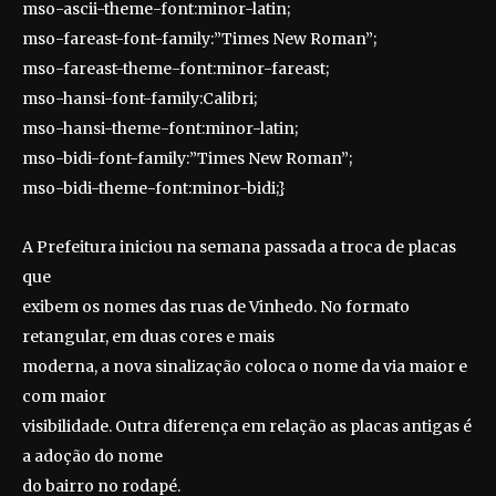
mso-ascii-theme-font:minor-latin;
mso-fareast-font-family:”Times New Roman”;
mso-fareast-theme-font:minor-fareast;
mso-hansi-font-family:Calibri;
mso-hansi-theme-font:minor-latin;
mso-bidi-font-family:”Times New Roman”;
mso-bidi-theme-font:minor-bidi;}
A Prefeitura iniciou na semana passada a troca de placas
que
exibem os nomes das ruas de Vinhedo. No formato
retangular, em duas cores e mais
moderna, a nova sinalização coloca o nome da via maior e
com maior
visibilidade. Outra diferença em relação as placas antigas é
a adoção do nome
do bairro no rodapé.