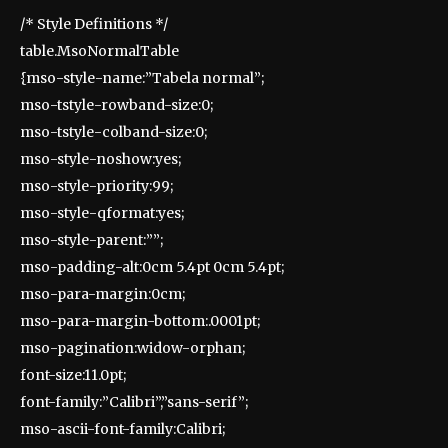
/* Style Definitions */
table.MsoNormalTable
{mso-style-name:”Tabela normal”;
mso-tstyle-rowband-size:0;
mso-tstyle-colband-size:0;
mso-style-noshow:yes;
mso-style-priority:99;
mso-style-qformat:yes;
mso-style-parent:””;
mso-padding-alt:0cm 5.4pt 0cm 5.4pt;
mso-para-margin:0cm;
mso-para-margin-bottom:.0001pt;
mso-pagination:widow-orphan;
font-size:11.0pt;
font-family:”Calibri”,”sans-serif”;
mso-ascii-font-family:Calibri;