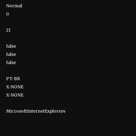
Normal
0
21
false
false
false
PT-BR
X-NONE
X-NONE
MicrosoftInternetExplorer4