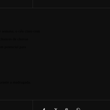
e semana, o céu claro com
 chances de chuvas
om potencial para
durante a madrugada.