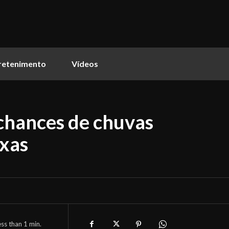
retenimento
Vídeos
 chances de chuvas
ixas
ess than 1
min.