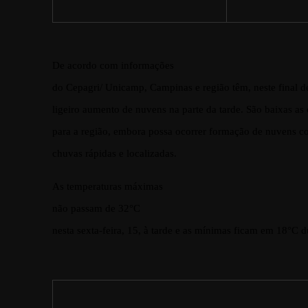
De acordo com informações
do Cepagri/ Unicamp, Campinas e região têm, neste final d
ligeiro aumento de nuvens na parte da tarde. São baixas as
para a região, embora possa ocorrer formação de nuvens c
chuvas rápidas e localizadas.
As temperaturas máximas
não passam de 32°C
nesta sexta-feira, 15, à tarde e as mínimas ficam em 18°C 