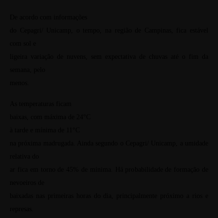
De acordo com informações
do Cepagri/ Unicamp, o tempo, na região de Campinas, fica estável
com sol e
ligeira variação de nuvens, sem expectativa de chuvas até o fim da
semana, pelo
menos.
As temperaturas ficam
baixas, com máxima de 24°C
à tarde e mínima de 11°C
na próxima madrugada. Ainda segundo o Cepagri/ Unicamp, a umidade
relativa do
ar fica em torno de 45% de mínima. Há probabilidade de formação de
nevoeiros de
baixadas nas primeiras horas do dia, principalmente próximo a rios e
represas.