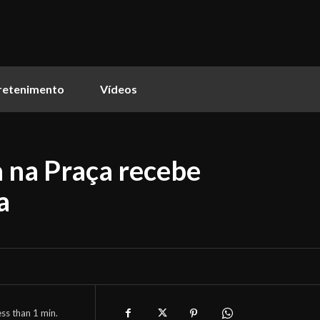
retenimento
Vídeos
a na Praça recebe
a
ess than 1
min.