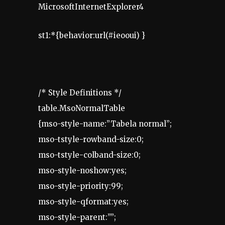
MicrosoftInternetExplorer4
st1:*{behavior:url(#ieooui) }
/* Style Definitions */
table.MsoNormalTable
{mso-style-name:”Tabela normal”;
mso-tstyle-rowband-size:0;
mso-tstyle-colband-size:0;
mso-style-noshow:yes;
mso-style-priority:99;
mso-style-qformat:yes;
mso-style-parent:””;