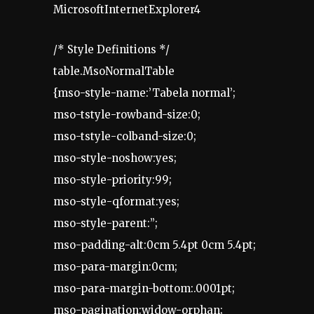
MicrosoftInternetExplorer4
/* Style Definitions */
table.MsoNormalTable
{mso-style-name:’Tabela normal’;
mso-tstyle-rowband-size:0;
mso-tstyle-colband-size:0;
mso-style-noshow:yes;
mso-style-priority:99;
mso-style-qformat:yes;
mso-style-parent:”;
mso-padding-alt:0cm 5.4pt 0cm 5.4pt;
mso-para-margin:0cm;
mso-para-margin-bottom:.0001pt;
mso-pagination:widow-orphan;