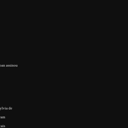
oban assinou
ylvia de
oram
cais