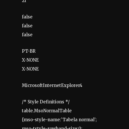
21
false
false
false
PT-BR
X-NONE
X-NONE
MicrosoftInternetExplorer4
/* Style Definitions */
table.MsoNormalTable
{mso-style-name:’Tabela normal’;
mso-tstyle-rowband-size:0;