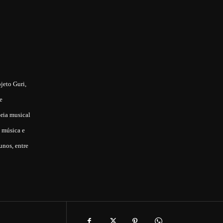
jeto Guri,
e
oria musical
o música e
unos, entre