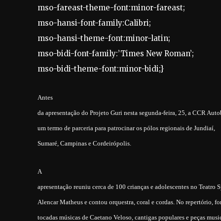
mso-fareast-theme-font:minor-fareast;
mso-hansi-font-family:Calibri;
mso-hansi-theme-font:minor-latin;
mso-bidi-font-family:’Times New Roman’;
mso-bidi-theme-font:minor-bidi;}
Antes
da apresentação do Projeto Guri nesta segunda-feira, 25, a CCR Aut
um termo de parceria para patrocinar os pólos regionais de Jundiaí,
Sumaré, Campinas e Cordeirópolis.
A
apresentação reuniu cerca de 100 crianças e adolescentes no Teatro S
Alencar Matheus e contou orquestra, coral e cordas. No repertório, f
tocadas músicas de Caetano Veloso, cantigas populares e peças musi