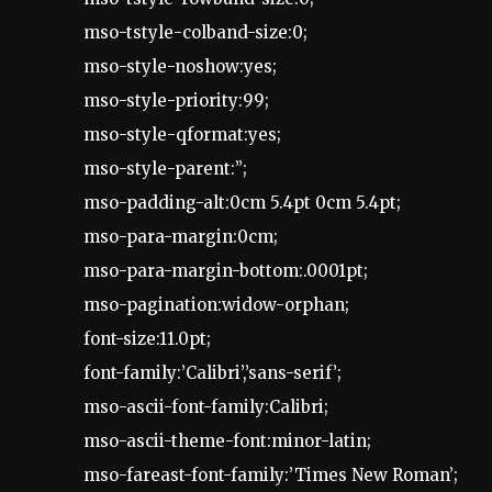
mso-tstyle-colband-size:0;
mso-style-noshow:yes;
mso-style-priority:99;
mso-style-qformat:yes;
mso-style-parent:”;
mso-padding-alt:0cm 5.4pt 0cm 5.4pt;
mso-para-margin:0cm;
mso-para-margin-bottom:.0001pt;
mso-pagination:widow-orphan;
font-size:11.0pt;
font-family:’Calibri’,’sans-serif’;
mso-ascii-font-family:Calibri;
mso-ascii-theme-font:minor-latin;
mso-fareast-font-family:’Times New Roman’;