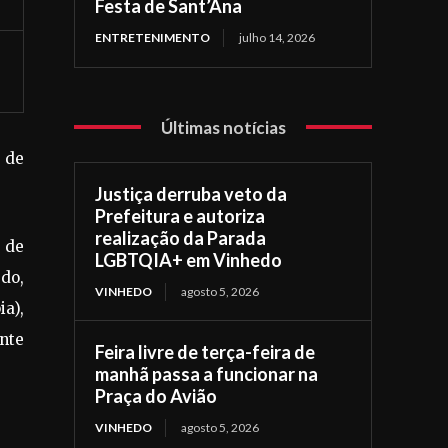
Festa de Sant’Ana
ENTRETENIMENTO
julho 14, 2026
Últimas notícias
s de
Justiça derruba veto da
Prefeitura e autoriza
realização da Parada
s de
LGBTQIA+ em Vinhedo
do,
VINHEDO
agosto 5, 2026
a),
ante
Feira livre de terça-feira de
manhã passa a funcionar na
Praça do Avião
VINHEDO
agosto 5, 2026