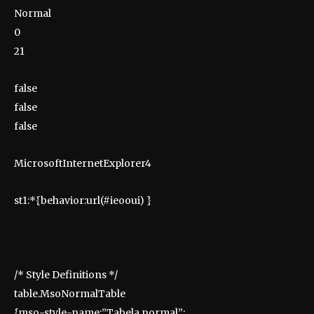
Normal
0
21
false
false
false
MicrosoftInternetExplorer4
st1:*{behavior:url(#ieooui) }
/* Style Definitions */
table.MsoNormalTable
{mso-style-name:”Tabela normal”;