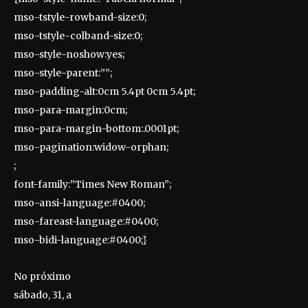
mso-tstyle-rowband-size:0;
mso-tstyle-colband-size:0;
mso-style-noshow:yes;
mso-style-parent:””;
mso-padding-alt:0cm 5.4pt 0cm 5.4pt;
mso-para-margin:0cm;
mso-para-margin-bottom:.0001pt;
mso-pagination:widow-orphan;
;
font-family:”Times New Roman”;
mso-ansi-language:#0400;
mso-fareast-language:#0400;
mso-bidi-language:#0400;}
No próximo
sábado, 31, a