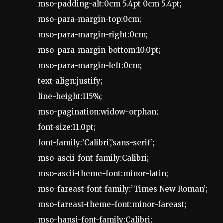
mso-padding-alt:0cm 5.4pt 0cm 5.4pt;
mso-para-margin-top:0cm;
mso-para-margin-right:0cm;
mso-para-margin-bottom:10.0pt;
mso-para-margin-left:0cm;
text-align:justify;
line-height:115%;
mso-pagination:widow-orphan;
font-size:11.0pt;
font-family:’Calibri’,’sans-serif’;
mso-ascii-font-family:Calibri;
mso-ascii-theme-font:minor-latin;
mso-fareast-font-family:’Times New Roman’;
mso-fareast-theme-font:minor-fareast;
mso-hansi-font-family:Calibri;