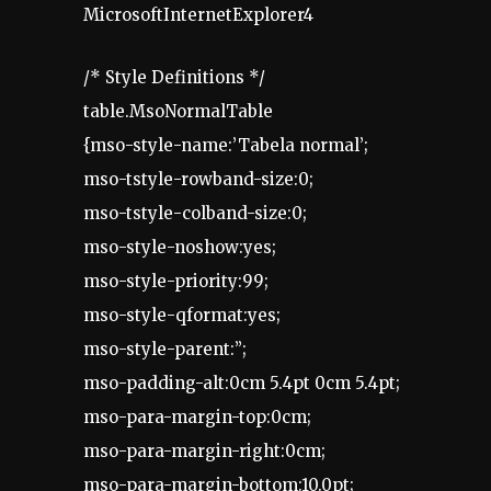
MicrosoftInternetExplorer4
/* Style Definitions */
table.MsoNormalTable
{mso-style-name:’Tabela normal’;
mso-tstyle-rowband-size:0;
mso-tstyle-colband-size:0;
mso-style-noshow:yes;
mso-style-priority:99;
mso-style-qformat:yes;
mso-style-parent:”;
mso-padding-alt:0cm 5.4pt 0cm 5.4pt;
mso-para-margin-top:0cm;
mso-para-margin-right:0cm;
mso-para-margin-bottom:10.0pt;