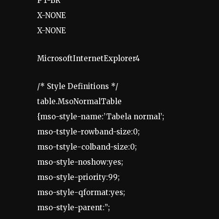
PT-BR
X-NONE
X-NONE
MicrosoftInternetExplorer4
/* Style Definitions */
table.MsoNormalTable
{mso-style-name:’Tabela normal’;
mso-tstyle-rowband-size:0;
mso-tstyle-colband-size:0;
mso-style-noshow:yes;
mso-style-priority:99;
mso-style-qformat:yes;
mso-style-parent:”;