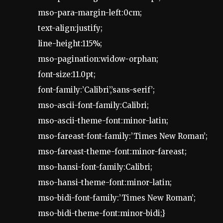
mso-para-margin-left:0cm;
text-align:justify;
line-height:115%;
mso-pagination:widow-orphan;
font-size:11.0pt;
font-family:’Calibri’,’sans-serif’;
mso-ascii-font-family:Calibri;
mso-ascii-theme-font:minor-latin;
mso-fareast-font-family:’Times New Roman’;
mso-fareast-theme-font:minor-fareast;
mso-hansi-font-family:Calibri;
mso-hansi-theme-font:minor-latin;
mso-bidi-font-family:’Times New Roman’;
mso-bidi-theme-font:minor-bidi;}