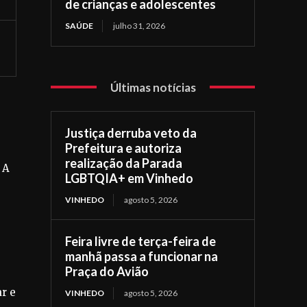
de crianças e adolescentes
SAÚDE
julho 31, 2026
Últimas notícias
Justiça derruba veto da
Prefeitura e autoriza
realização da Parada
 A
LGBTQIA+ em Vinhedo
VINHEDO
agosto 5, 2026
Feira livre de terça-feira de
manhã passa a funcionar na
Praça do Avião
r e
VINHEDO
agosto 5, 2026