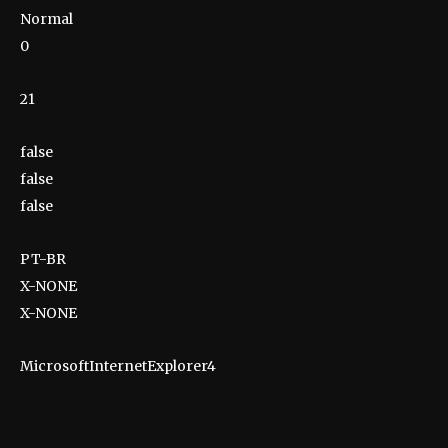
Normal
0
21
false
false
false
PT-BR
X-NONE
X-NONE
MicrosoftInternetExplorer4