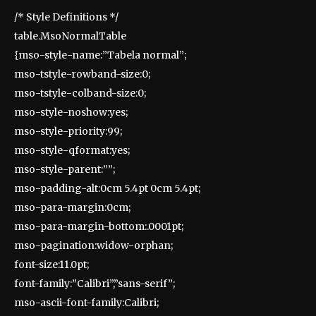
/* Style Definitions */
table.MsoNormalTable
{mso-style-name:”Tabela normal”;
mso-tstyle-rowband-size:0;
mso-tstyle-colband-size:0;
mso-style-noshow:yes;
mso-style-priority:99;
mso-style-qformat:yes;
mso-style-parent:””;
mso-padding-alt:0cm 5.4pt 0cm 5.4pt;
mso-para-margin:0cm;
mso-para-margin-bottom:.0001pt;
mso-pagination:widow-orphan;
font-size:11.0pt;
font-family:”Calibri”,”sans-serif”;
mso-ascii-font-family:Calibri;