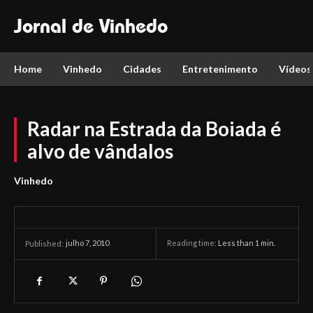
Jornal de Vinhedo
Home
Vinhedo
Cidades
Entretenimento
Vídeos
Radar na Estrada da Boiada é
alvo de vândalos
Vinhedo
julho 7, 2010
Reading time:
Less than 1
min.
Published: