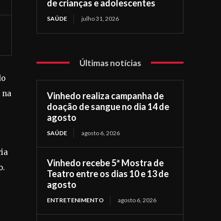
de crianças e adolescentes
SAÚDE
julho 31, 2026
Últimas notícias
do
s na
Vinhedo realiza campanha de
doação de sangue no dia 14 de
agosto
SAÚDE
agosto 6, 2026
ria
Vinhedo recebe 5ª Mostra de
o.
Teatro entre os dias 10 e 13 de
agosto
ENTRETENIMENTO
agosto 6, 2026