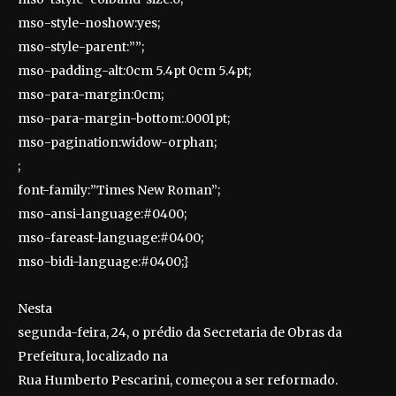
mso-style-noshow:yes;
mso-style-parent:””;
mso-padding-alt:0cm 5.4pt 0cm 5.4pt;
mso-para-margin:0cm;
mso-para-margin-bottom:.0001pt;
mso-pagination:widow-orphan;
;
font-family:”Times New Roman”;
mso-ansi-language:#0400;
mso-fareast-language:#0400;
mso-bidi-language:#0400;}
Nesta
segunda-feira, 24, o prédio da Secretaria de Obras da
Prefeitura, localizado na
Rua Humberto Pescarini, começou a ser reformado.