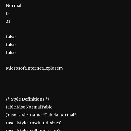
Normal
0
21
false
false
false
MicrosoftInternetExplorer4
/* Style Definitions */
table.MsoNormalTable
{mso-style-name:”Tabela normal”;
mso-tstyle-rowband-size:0;
mso-tstyle-colband-size:0;