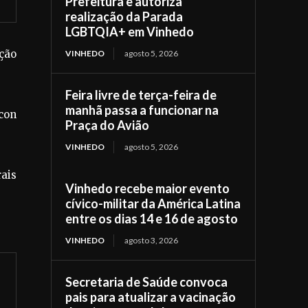
Prefeitura e autoriza
realização da Parada
LGBTQIA+ em Vinhedo
ação
VINHEDO
agosto 5, 2026
Feira livre de terça-feira de
manhã passa a funcionar na
con
Praça do Avião
VINHEDO
agosto 5, 2026
ais
Vinhedo recebe maior evento
cívico-militar da América Latina
entre os dias 14 e 16 de agosto
VINHEDO
agosto 3, 2026
Secretaria de Saúde convoca
pais para atualizar a vacinação