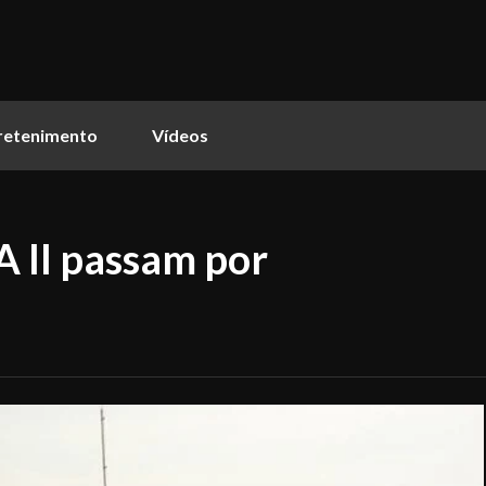
retenimento
Vídeos
A II passam por