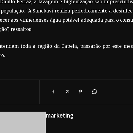
Danilo Ferraz, a lavagem e higienização são imprescindív
 população. “A Sanebavi realiza periodicamente a desinfe
rnecer aos vinhedenses água potável adequada para o cons
ão”, ressaltou.
e atendem toda a região da Capela, passarão por este me
ro.
marketing