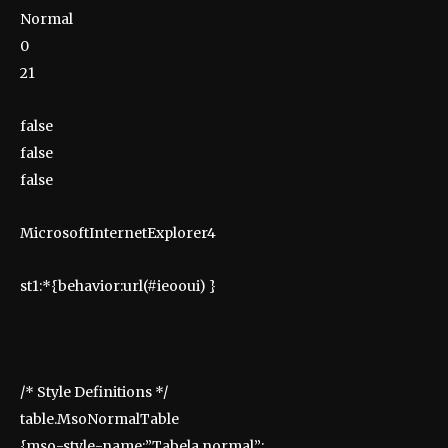
Normal
0
21
false
false
false
MicrosoftInternetExplorer4
st1:*{behavior:url(#ieooui) }
/* Style Definitions */
table.MsoNormalTable
{mso-style-name:”Tabela normal”;