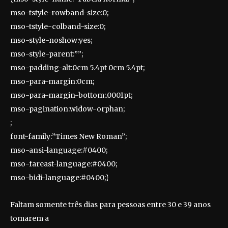
mso-tstyle-rowband-size:0;
mso-tstyle-colband-size:0;
mso-style-noshow:yes;
mso-style-parent:””;
mso-padding-alt:0cm 5.4pt 0cm 5.4pt;
mso-para-margin:0cm;
mso-para-margin-bottom:.0001pt;
mso-pagination:widow-orphan;
;
font-family:”Times New Roman”;
mso-ansi-language:#0400;
mso-fareast-language:#0400;
mso-bidi-language:#0400;}
Faltam somente três dias para pessoas entre 30 e 39 anos
tomarem a