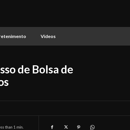
retenimento
Vídeos
sso de Bolsa de
os
ess than 1
min.