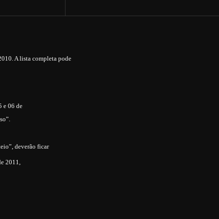
2010. A lista completa pode
5 e 06 de
so”.
eio”, deverão ficar
de 2011,