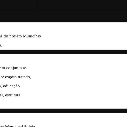
es do projeto Município
o.
r em conjunto as
no: esgoto tratado,
a, educação
r, estrutura
tro Municipal Sylvia