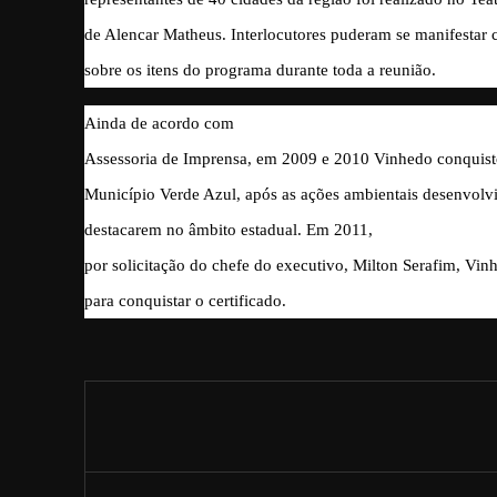
de Alencar Matheus. Interlocutores puderam se manifestar c
sobre os itens do programa durante toda a reunião.
Ainda de acordo com
Assessoria de Imprensa, em 2009 e 2010 Vinhedo conquisto
Município Verde Azul, após as ações ambientais desenvolvid
destacarem no âmbito estadual.
Em 2011,
por solicitação do chefe do executivo, Milton Serafim, Vi
para conquistar o certificado.