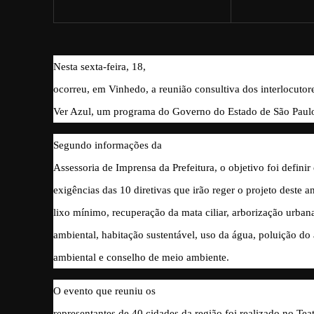
Nesta sexta-feira, 18,
ocorreu, em Vinhedo, a reunião consultiva dos interlocutor
Ver Azul, um programa do Governo do Estado de São Paul
Segundo informações da
Assessoria de Imprensa da Prefeitura, o objetivo foi defini
exigências das 10 diretivas que irão reger o projeto deste a
lixo mínimo, recuperação da mata ciliar, arborização urban
ambiental, habitação sustentável, uso da água, poluição do a
ambiental e conselho de meio ambiente.
O evento que reuniu os
representantes de 40 cidades da região foi realizado no Tea