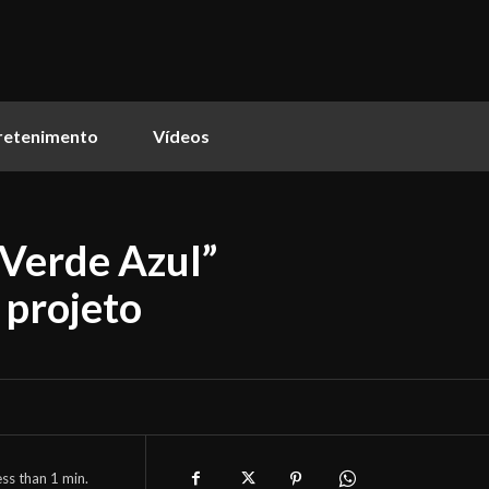
retenimento
Vídeos
 Verde Azul”
 projeto
ess than 1
min.