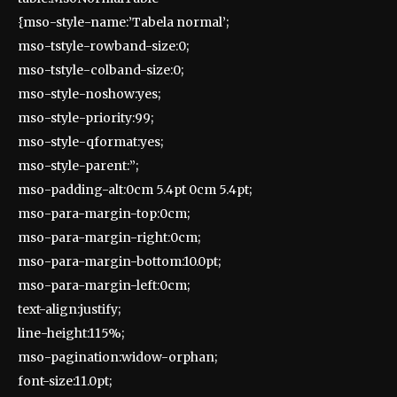
{mso-style-name:’Tabela normal’;
mso-tstyle-rowband-size:0;
mso-tstyle-colband-size:0;
mso-style-noshow:yes;
mso-style-priority:99;
mso-style-qformat:yes;
mso-style-parent:”;
mso-padding-alt:0cm 5.4pt 0cm 5.4pt;
mso-para-margin-top:0cm;
mso-para-margin-right:0cm;
mso-para-margin-bottom:10.0pt;
mso-para-margin-left:0cm;
text-align:justify;
line-height:115%;
mso-pagination:widow-orphan;
font-size:11.0pt;