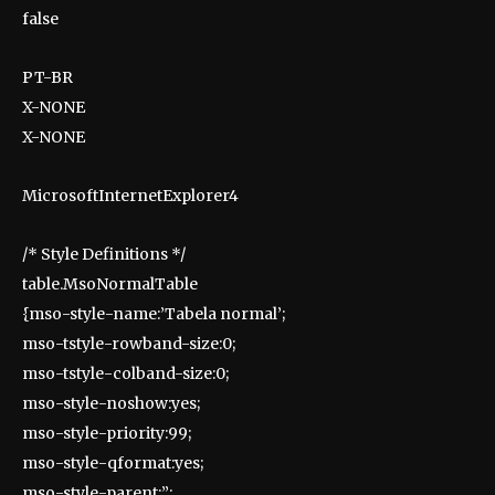
false
PT-BR
X-NONE
X-NONE
MicrosoftInternetExplorer4
/* Style Definitions */
table.MsoNormalTable
{mso-style-name:’Tabela normal’;
mso-tstyle-rowband-size:0;
mso-tstyle-colband-size:0;
mso-style-noshow:yes;
mso-style-priority:99;
mso-style-qformat:yes;
mso-style-parent:”;