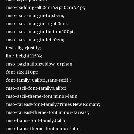
mso-padding-alt:0cm 5.4pt 0cm 5.4pt;
mso-para-margin-top:0cm;
mso-para-margin-right:0cm;
mso-para-margin-bottom:10.0pt;
mso-para-margin-left:0cm;
text-align:justify;
line-height:115%;
mso-pagination:widow-orphan;
font-size:11.0pt;
font-family:’Calibri’,’sans-serif’;
mso-ascii-font-family:Calibri;
mso-ascii-theme-font:minor-latin;
mso-fareast-font-family:’Times New Roman’;
mso-fareast-theme-font:minor-fareast;
mso-hansi-font-family:Calibri;
mso-hansi-theme-font:minor-latin;