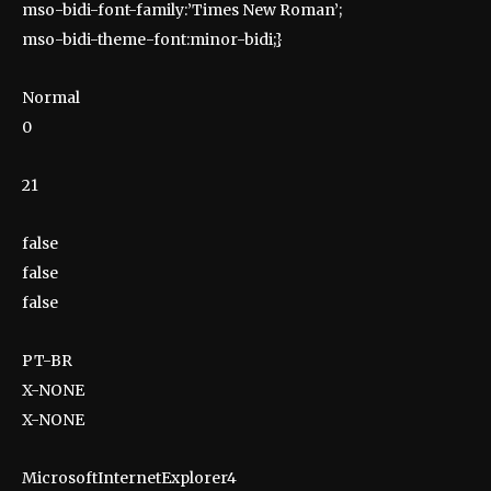
mso-bidi-font-family:’Times New Roman’;
mso-bidi-theme-font:minor-bidi;}
Normal
0
21
false
false
false
PT-BR
X-NONE
X-NONE
MicrosoftInternetExplorer4