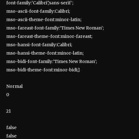
font-family:’Calibri’,’sans-serif’;
mso-ascii-font-family:Calibri;
mso-ascii-theme-font:minor-latin;
mso-fareast-font-family:’Times New Roman’;
mso-fareast-theme-font:minor-fareast;
mso-hansi-font-family:Calibri;
mso-hansi-theme-font:minor-latin;
mso-bidi-font-family:’Times New Roman’;
mso-bidi-theme-font:minor-bidi;}
Normal
0
21
false
false