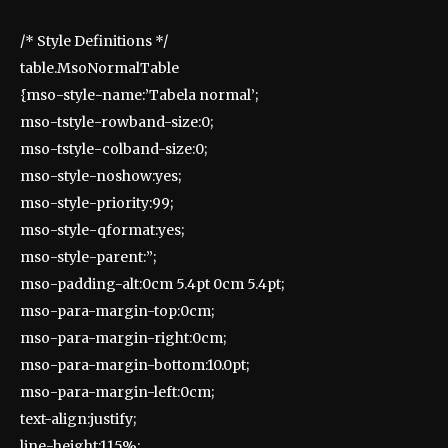
/* Style Definitions */
table.MsoNormalTable
{mso-style-name:’Tabela normal’;
mso-tstyle-rowband-size:0;
mso-tstyle-colband-size:0;
mso-style-noshow:yes;
mso-style-priority:99;
mso-style-qformat:yes;
mso-style-parent:”;
mso-padding-alt:0cm 5.4pt 0cm 5.4pt;
mso-para-margin-top:0cm;
mso-para-margin-right:0cm;
mso-para-margin-bottom:10.0pt;
mso-para-margin-left:0cm;
text-align:justify;
line-height:115%;