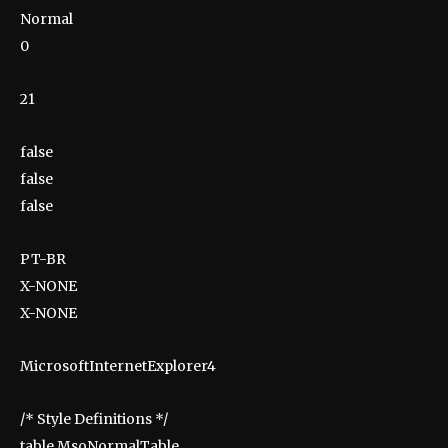
Normal
0
21
false
false
false
PT-BR
X-NONE
X-NONE
MicrosoftInternetExplorer4
/* Style Definitions */
table.MsoNormalTable