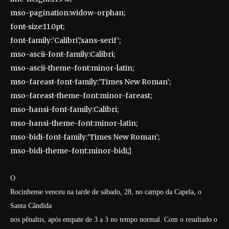
mso-pagination:widow-orphan;
font-size:11.0pt;
font-family:’Calibri’,’sans-serif’;
mso-ascii-font-family:Calibri;
mso-ascii-theme-font:minor-latin;
mso-fareast-font-family:’Times New Roman’;
mso-fareast-theme-font:minor-fareast;
mso-hansi-font-family:Calibri;
mso-hansi-theme-font:minor-latin;
mso-bidi-font-family:’Times New Roman’;
mso-bidi-theme-font:minor-bidi;}
O
Rocinhense venceu na tarde de sábado, 28, no campo da Capela, o
Santa Cândida
nos pênaltis, após empate de 3 a 3 no tempo normal. Com o resultado o