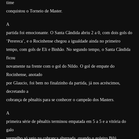
time
conquistou o Torneio de Master.
A
partida foi emocionante. O Santa Cândida abriu 2 a 0, com dois gols do
‘Perereca’, e o Rocinhense chegou a igualdade ainda no primeiro
tempo, com gols de Eli e Binhão. No segundo tempo, o Santa Cândida
ficou
novamente na frente com o gol do Nildo. O gol de empate do
Rocinhense, anotado
por Glaucio, foi bem no finalzinho da partida, já nos acréscimos,
decretando a
cobrança de pênaltis para se conhecer o campeão dos Masters.
A
primeira série de pênaltis terminou empatada em 5 a 5 e a vitória do
galo
vermelho só veio na cobrança alternada, quando o goleiro Bilú