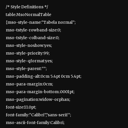
/* Style Definitions */
table.MsoNormalTable
{mso-style-name:”Tabela normal”;
mso-tstyle-rowband-size:0;
mso-tstyle-colband-size:0;
mso-style-noshow:yes;
mso-style-priority:99;
mso-style-qformat:yes;
mso-style-parent:””;
mso-padding-alt:0cm 5.4pt 0cm 5.4pt;
mso-para-margin:0cm;
mso-para-margin-bottom:.0001pt;
mso-pagination:widow-orphan;
font-size:11.0pt;
font-family:”Calibri”,”sans-serif”;
mso-ascii-font-family:Calibri;