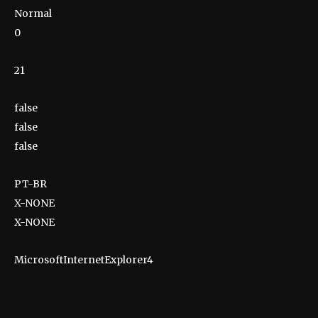
Normal
0
21
false
false
false
PT-BR
X-NONE
X-NONE
MicrosoftInternetExplorer4