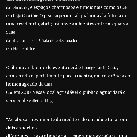
, e espaços charmosos e funcionais como o
da felicidade
Café
e a
. O piso superior, tal qual uma ala íntima de
Loja Casa Cor
uma residência, abrigará nove ambientes entre os quais a
Suíte
, a
da filha jornalista
Sala do colecionador
e o
.
Home office
O último ambiente do evento será o
,
Lounge Lucio Costa
construído especialmente para a mostra, em referência ao
homenageado da
Casa
em 2010. Nesse local agradável o público aguardará o
Cor
serviço de
.
vallet parking
“Ao abusar novamente do inédito e do ousado e focar em
dois conceitos
diferentes – casa e hotelaria – esperamos agradar a uma