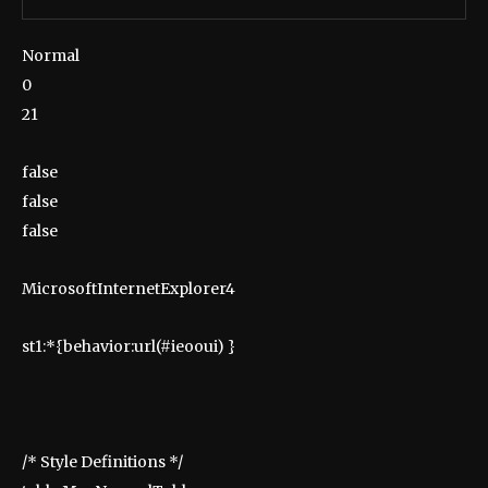
Normal
0
21
false
false
false
MicrosoftInternetExplorer4
st1:*{behavior:url(#ieooui) }
/* Style Definitions */