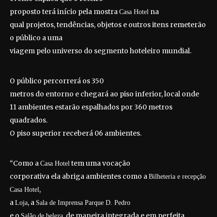
proposto terá início pela mostra
na
Casa Hotel
qual projetos, tendências, objetos e outros itens remeterão
o público a uma
viagem pelo universo do segmento hoteleiro mundial.
O público percorrerá os 350
metros do entorno e chegará ao piso inferior, local onde
11 ambientes estarão espalhados por 360 metros
quadrados.
O piso superior receberá 06 ambientes.
“Como a
tem uma vocação
Casa Hotel
corporativa ela abriga ambientes como a
Bilheteria e recepção
,
Casa Hotel
a
, a
Loja
Sala de Imprensa Parque D. Pedro
e o
, de maneira integrada e em perfeita
Salão de beleza