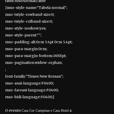
table.MsoNormalTable
{mso-style-name:”Tabela normal”;
mso-tstyle-rowband-size:0;
mso-tstyle-colband-size:0;
mso-style-noshow:yes;
mso-style-parent:””;
mso-padding-alt:0cm 5.4pt 0cm 5.4pt;
mso-para-margin:0cm;
mso-para-margin-bottom:.0001pt;
mso-pagination:widow-orphan;
;
font-family:”Times New Roman”;
mso-ansi-language:#0400;
mso-fareast-language:#0400;
mso-bidi-language:#0400;}
O evento
a
Casa Cor Campinas e Casa Hotel