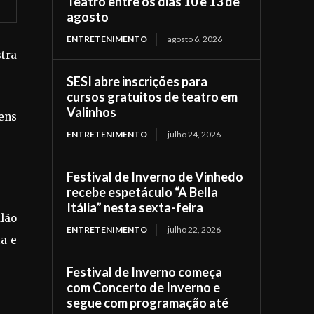
Teatro entre os dias 10 e 13 de
agosto
ENTRETENIMENTO
agosto 6, 2026
stra
SESI abre inscrições para
cursos gratuitos de teatro em
Valinhos
gens
ENTRETENIMENTO
julho 24, 2026
Festival de Inverno de Vinhedo
recebe espetáculo “A Bella
Itália” nesta sexta-feira
lão
ENTRETENIMENTO
julho 22, 2026
ta e
Festival de Inverno começa
com Concerto de Inverno e
segue com programação até