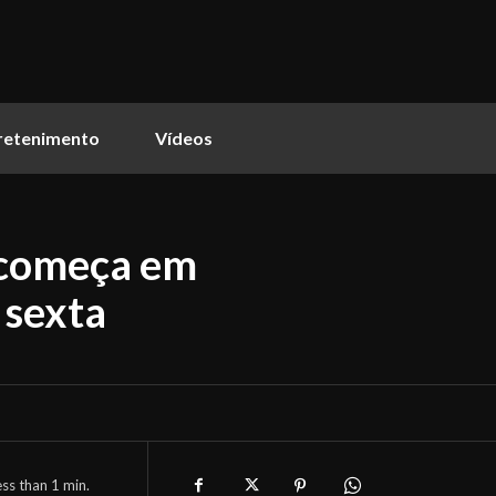
retenimento
Vídeos
 começa em
 sexta
ess than 1
min.