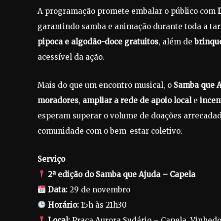
A programação promete embalar o público com
garantindo samba e animação durante toda a tar
pipoca e algodão-doce gratuitos
, além de
brinqu
acessível da ação.
Mais do que um encontro musical, o
Samba que 
moradores
,
ampliar a rede de apoio local
e
incen
esperam superar o volume de doações arrecadad
comunidade com o bem-estar coletivo.
Serviço
2ª edição do Samba que Ajuda – Capela
Data:
29 de novembro
Horário:
15h às 21h30
Local:
Praça Aurora Sudário – Capela, Vinhed