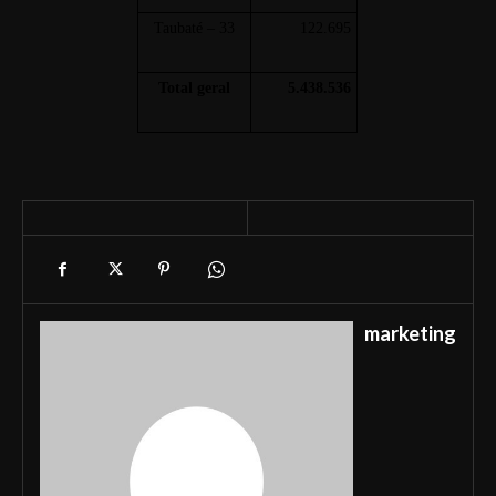
Taubaté – 33
122.695
Total geral
5.438.536
marketing