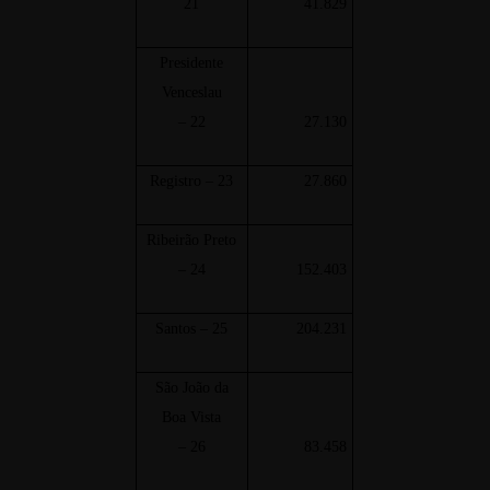
21
41.829
Presidente
Venceslau
– 22
27.130
Registro – 23
27.860
Ribeirão Preto
– 24
152.403
Santos – 25
204.231
São João da
Boa Vista
– 26
83.458