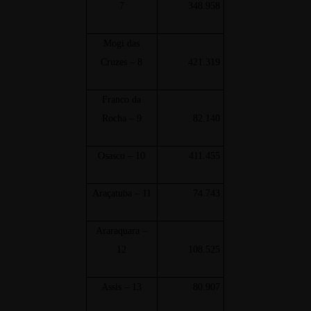
7
348.958
Mogi das
Cruzes – 8
421.319
Franco da
Rocha – 9
82.140
Osasco – 10
411.455
Araçatuba – 11
74.743
Araraquara –
12
108.525
Assis – 13
80.907