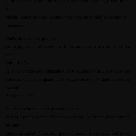
férias escolares para imunizar a população contra a doença. Para tomar
a
vacina, basta ir ao posto de saúde mais próximo munido da carteira de
vacinação.
Dados da Secretaria apontam
que o pior índice de cobertura da vacina contra a hepatite B está na
faixa
etária de 15 a
19 anos, com 68% de imunizados. Já os paulistas entre 11 e 14 anos têm
cobertura de 81%, enquanto entre crianças entre 1 e 10 anos a cobertura
vacinal
é superior a 90%.
Para ficar completamente protegido contra a
doença é preciso tomar três doses da vacina. A segunda dose acontece
um mês
depois da inicial. A terceira, após seis meses. A Secretaria entrou em