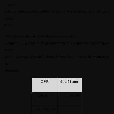
contato
com as administrações municipais para que a vacinação seja reforçada
nestas
férias.
“A vacina é a melhor forma de prevenção contra
a hepatite B. Por isso é muito importante que as pessoas aproveitem as
férias
para ir ao posto de saúde”, afirma Helena Sato, diretora de imunização
da
Secretaria.
GVE
01 a
24 anos
Capital – 1
1.469.947
Santo André –