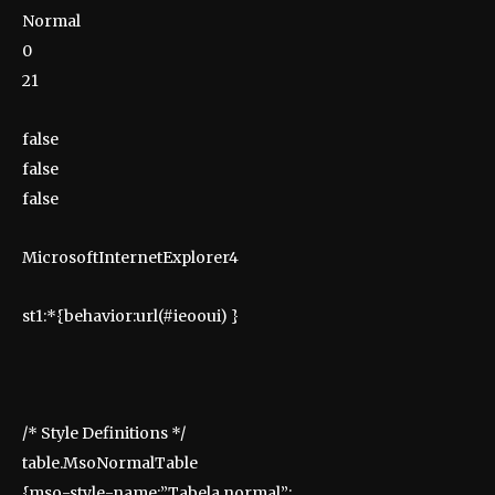
Normal
0
21
false
false
false
MicrosoftInternetExplorer4
st1:*{behavior:url(#ieooui) }
/* Style Definitions */
table.MsoNormalTable
{mso-style-name:”Tabela normal”;