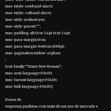
mso-tstyle-rowband-size:0;
mso-tstyle-colband-size:0;
mso-style-noshow:yes;
mso-style-parent:””;
mso-padding-alt:0cm 5.4pt 0cm 5.4pt;
mso-para-margin:0cm;
mso-para-margin-bottom:.0001pt;
mso-pagination:widow-orphan;
;
font-family:”Times New Roman”;
mso-ansi-language:#0400;
mso-fareast-language:#0400;
mso-bidi-language:#0400;}
Donos de
empresas paulistas com mais de um ano de mercado e