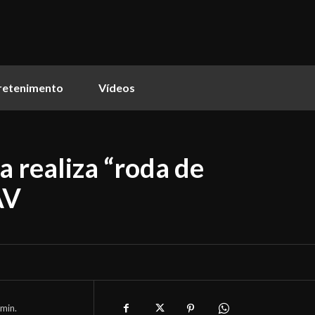
retenimento
Vídeos
a realiza “roda de
AV
min.