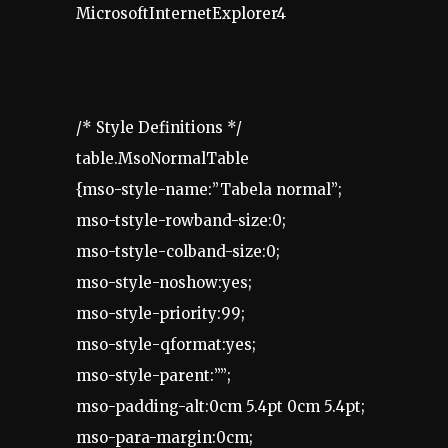
MicrosoftInternetExplorer4
/* Style Definitions */
table.MsoNormalTable
{mso-style-name:”Tabela normal”;
mso-tstyle-rowband-size:0;
mso-tstyle-colband-size:0;
mso-style-noshow:yes;
mso-style-priority:99;
mso-style-qformat:yes;
mso-style-parent:””;
mso-padding-alt:0cm 5.4pt 0cm 5.4pt;
mso-para-margin:0cm;