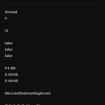
Normal
0
21
false
false
false
PT-BR
X-NONE
X-NONE
MicrosoftInternetExplorer4