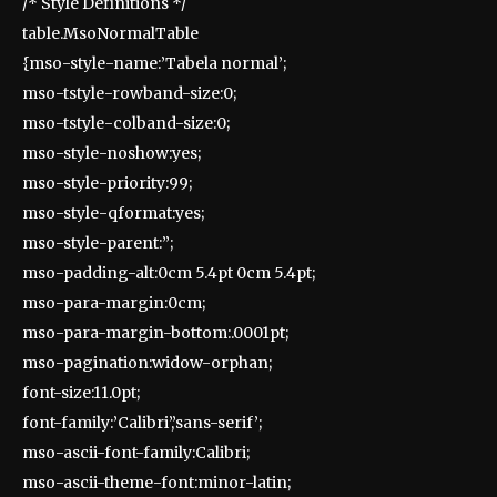
/* Style Definitions */
table.MsoNormalTable
{mso-style-name:’Tabela normal’;
mso-tstyle-rowband-size:0;
mso-tstyle-colband-size:0;
mso-style-noshow:yes;
mso-style-priority:99;
mso-style-qformat:yes;
mso-style-parent:”;
mso-padding-alt:0cm 5.4pt 0cm 5.4pt;
mso-para-margin:0cm;
mso-para-margin-bottom:.0001pt;
mso-pagination:widow-orphan;
font-size:11.0pt;
font-family:’Calibri’,’sans-serif’;
mso-ascii-font-family:Calibri;
mso-ascii-theme-font:minor-latin;