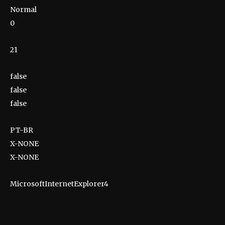
Normal
0
21
false
false
false
PT-BR
X-NONE
X-NONE
MicrosoftInternetExplorer4