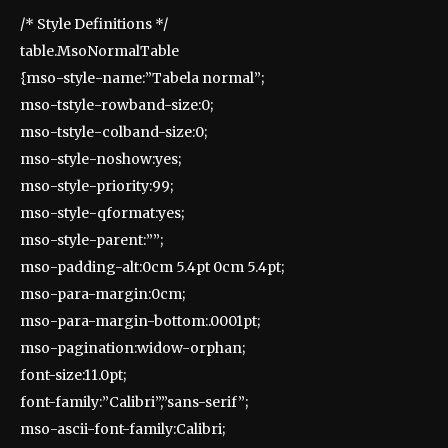
/* Style Definitions */
table.MsoNormalTable
{mso-style-name:”Tabela normal”;
mso-tstyle-rowband-size:0;
mso-tstyle-colband-size:0;
mso-style-noshow:yes;
mso-style-priority:99;
mso-style-qformat:yes;
mso-style-parent:””;
mso-padding-alt:0cm 5.4pt 0cm 5.4pt;
mso-para-margin:0cm;
mso-para-margin-bottom:.0001pt;
mso-pagination:widow-orphan;
font-size:11.0pt;
font-family:”Calibri”,”sans-serif”;
mso-ascii-font-family:Calibri;