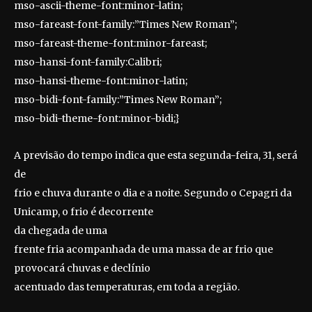
mso-ascii-theme-font:minor-latin;
mso-fareast-font-family:”Times New Roman”;
mso-fareast-theme-font:minor-fareast;
mso-hansi-font-family:Calibri;
mso-hansi-theme-font:minor-latin;
mso-bidi-font-family:”Times New Roman”;
mso-bidi-theme-font:minor-bidi;}
A previsão do tempo indica que esta segunda-feira, 31, será
de
frio e chuva durante o dia e a noite. Segundo o Cepagri da
Unicamp, o frio é decorrente
d
a chegada de uma
frente fria acompanhada de uma massa de ar frio que
provocará chuvas e declínio
acentuado das temperaturas, em toda a região.