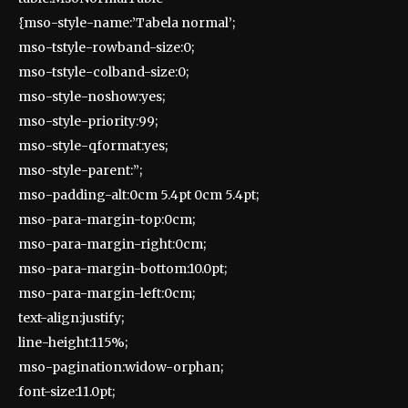
{mso-style-name:’Tabela normal’;
mso-tstyle-rowband-size:0;
mso-tstyle-colband-size:0;
mso-style-noshow:yes;
mso-style-priority:99;
mso-style-qformat:yes;
mso-style-parent:”;
mso-padding-alt:0cm 5.4pt 0cm 5.4pt;
mso-para-margin-top:0cm;
mso-para-margin-right:0cm;
mso-para-margin-bottom:10.0pt;
mso-para-margin-left:0cm;
text-align:justify;
line-height:115%;
mso-pagination:widow-orphan;
font-size:11.0pt;