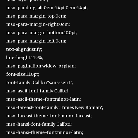
mso-padding-alt:0cm 5.4pt 0cm 5.4pt;
mso-para-margin-top:0cm;
mso-para-margin-right:0cm;
mso-para-margin-bottom:10.0pt;
mso-para-margin-left:0cm;
text-align:justify;
line-height:115%;
mso-pagination:widow-orphan;
font-size:11.0pt;
font-family:’Calibri’,’sans-serif’;
mso-ascii-font-family:Calibri;
mso-ascii-theme-font:minor-latin;
mso-fareast-font-family:’Times New Roman’;
mso-fareast-theme-font:minor-fareast;
mso-hansi-font-family:Calibri;
mso-hansi-theme-font:minor-latin;