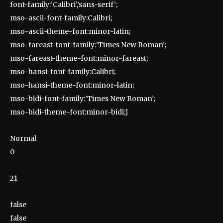
font-family:’Calibri’,’sans-serif’;
mso-ascii-font-family:Calibri;
mso-ascii-theme-font:minor-latin;
mso-fareast-font-family:’Times New Roman’;
mso-fareast-theme-font:minor-fareast;
mso-hansi-font-family:Calibri;
mso-hansi-theme-font:minor-latin;
mso-bidi-font-family:’Times New Roman’;
mso-bidi-theme-font:minor-bidi;}
Normal
0
21
false
false