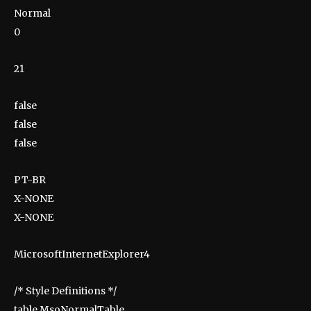
Normal
0
21
false
false
false
PT-BR
X-NONE
X-NONE
MicrosoftInternetExplorer4
/* Style Definitions */
table.MsoNormalTable