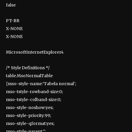
false
PT-BR
X-NONE
X-NONE
MicrosoftInternetExplorer4
/* Style Definitions */
table.MsoNormalTable
{mso-style-name:’Tabela normal’;
mso-tstyle-rowband-size:0;
mso-tstyle-colband-size:0;
mso-style-noshow:yes;
mso-style-priority:99;
mso-style-qformat:yes;
mso-style-parent:”;