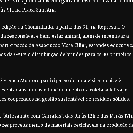
 de livros produzidos com garrafas PET reutilizadas e flor
, às 9h, na Praça Sant’Ana.
edição da Cãominhada, a partir das 9h, na Represa I. O
da responsável e bem-estar animal, além de incentivar a
 participação da Associação Mata Ciliar, estandes educativo
s da GAPA e distribuição de brindes para os 30 primeiros
é Franco Montoro participarão de uma visita técnica à
esentar aos alunos o funcionamento da coleta seletiva, o
los cooperados na gestão sustentável de resíduos sólidos.
de “Artesanato com Garrafas”, das 9h às 12h e das 14h às 17h
 o reaproveitamento de materiais recicláveis na produção d